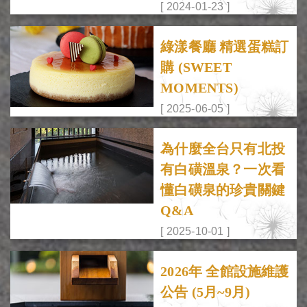
[ 2024-01-23 ]
綠漾餐廳 精選蛋糕訂
購 (SWEET
MOMENTS)
[ 2025-06-05 ]
為什麼全台只有北投
有白磺溫泉？一次看
懂白磺泉的珍貴關鍵
Q&A
[ 2025-10-01 ]
2026年 全館設施維護
公告 (5月~9月)