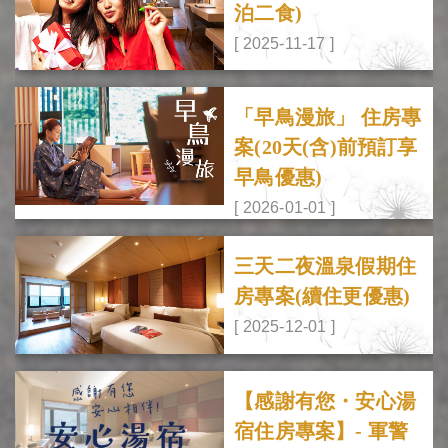
泊二食)
[ 2025-11-17 ]
「早鳥漫旅」 住房專
案(20天(含)前預訂享
早鳥優惠)
[ 2026-01-01 ]
三天二夜溫泉假期住
房專案(續住更優惠)
[ 2025-12-01 ]
【感謝有您・安心湯
宿住房專案】- 軍警