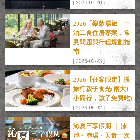
[ 2026-07-20 ]
2026「樂齡湯旅」一
泊二食住房專案：常
見問題與行程規劃指
南
[ 2026-02-23 ]
2026【住客限定】微
旅行親子食光(兩大1
小同行，孩子免費吃)
[ 2026-06-02 ]
沁夏三享假期 ｜ 泳
池・泡湯・美食一次