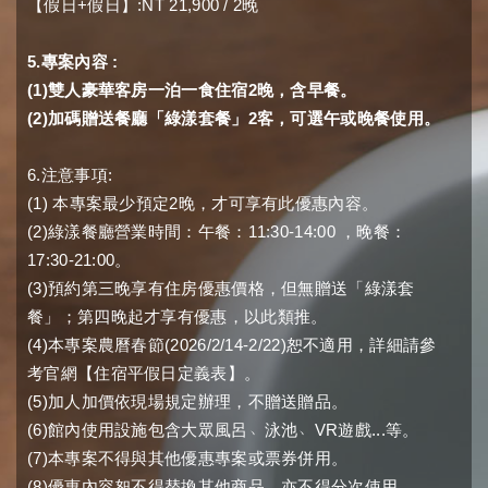
+
:NT 21,900 / 2
【
假日
假日
】
晚
5.
:
專案內容
(1)
2
雙人豪華客房一泊一食住宿
晚，含早餐。
(2)
2
加碼贈送餐廳「綠漾套餐」
客，可選午或晚餐使用。
6.
:
注意事項
(1)
2
本專案最少預定
晚，才可享有此優惠內容。
(2)
11:30-14:00
綠漾餐廳營業時間：午餐：
，晚餐：
17:30-21:00
。
(3)
預約第三晚享有住房優惠價格，但無贈送「綠漾套
餐」
；第四晚起才享有優惠，以此類推。
(4)
(2026/2/14-2/22)
本專案農曆春節
恕不適用，詳細請參
考官網【住宿平假日定義表】。
(5)
加人加價依現場規定辦理，不贈送贈品。
(6)
﹅
﹅
VR
...
館內使用設施包含大眾風呂
泳池
遊戲
等。
(7)
本專案不得與其他優惠專案或票券併用。
(8)
優惠內容恕不得替換其他商品，亦不得分次使用。