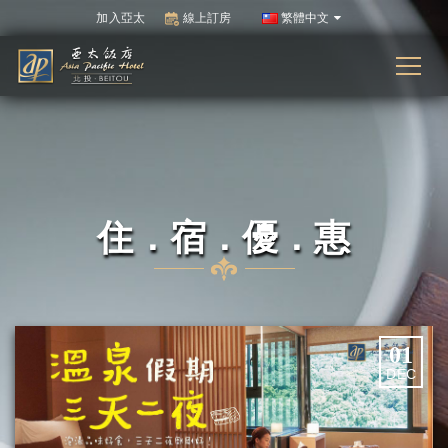
加入亞太
線上訂房
繁體中文
住．宿．優．惠
01
DEC