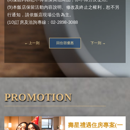
(9)
本飯店保留活動內容說明、修改及終止之權利，恕不另
行通知，請依飯店現場公告為主。
(10)
02-2898-3088
訂房及洽詢專線：
← 上一則
回住宿優惠
下一則 →
PROMOTION
壽星禮遇住房專案(一