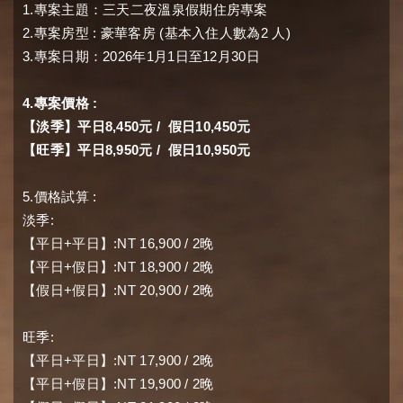
1.
專案主題：三天二夜溫泉假期住房專案
2.
:
(
2
)
專案房型
豪華客房
基本入住人數為
人
3.
2026
1
1
12
30
專案日期：
年
月
日至
月
日
4.
:
專案價格
8,450
/
10,450
【淡季】平日
元
假日
元
8,950
/
10,950
【旺季】平日
元
假日
元
5.
:
價格試算
:
淡季
+
:NT 16,900 / 2
【
平日
平日
】
晚
+
:NT 18,900 / 2
【
平日
假日
】
晚
+
:NT 20,900 / 2
【
假日
假日
】
晚
:
旺季
+
:NT 17,900 / 2
【
平日
平日
】
晚
+
:NT 19,900 / 2
【
平日
假日
】
晚