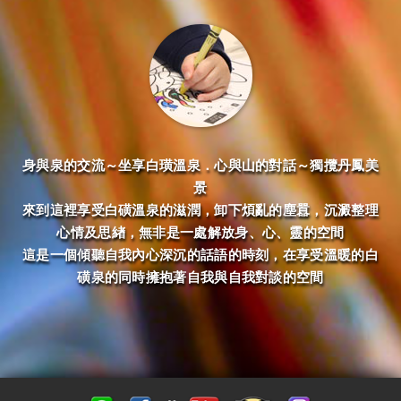
身與泉的交流～坐享白璜溫泉．心與山的對話～獨攬丹鳳美
景
來到這裡享受白磺溫泉的滋潤，卸下煩亂的塵囂，沉澱整理
心情及思緖，無非是一處解放身、心、靈的空間
這是一個傾聽自我內心深沉的話語的時刻，在享受溫暖的白
磺泉的同時擁抱著自我與自我對談的空間