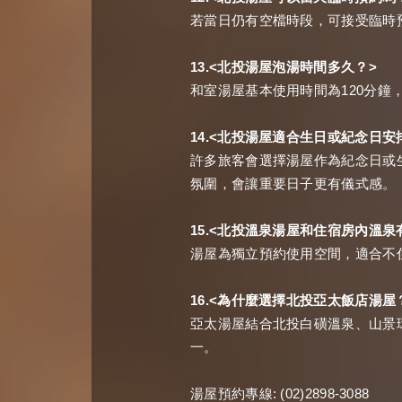
若當日仍有空檔時段，可接受臨時
13.<
>
北投湯屋泡湯時間多久？
120
和室湯屋基本使用時間為
分鐘
14.<
北投湯屋適合生日或紀念日安
許多旅客會選擇湯屋作為紀念日或
氛圍，會讓重要日子更有儀式感。
15.<
北投溫泉湯屋和住宿房內溫泉
湯屋為獨立預約使用空間，適合不
16.<
為什麼選擇北投亞太飯店湯屋
亞太湯屋結合北投白磺溫泉、山景
一。
: (02)2898-3088
湯屋預約專線