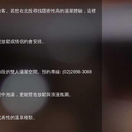
旅客。若想在北投尋找隱密性高的湯屋體驗，這裡
想放鬆或情侶約會安排。
: (02)2898-3088
時段的雙人湯屋空間。預約專線
境中泡湯，更能營造放鬆與浪漫氛圍。
代表性的溫泉種類。