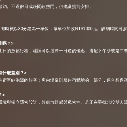
預約。不過假日或晚間較熱門，仍建議提前安排。
30
NT$1000
，逾時費以
分鐘為一單位，每單位加收
元。詳細時間可
>
排嗎？
生日的放鬆行程，建議可以選擇一日遊的優惠，搭配下午茶或是午
>
有什麼差別？
住宿單純泡湯的旅客；房內溫泉則屬住宿體驗的一部分，適合想過
>
？
環境與獨立隱密設計，兼顧放鬆感與私密性。若正在尋找北投雙人