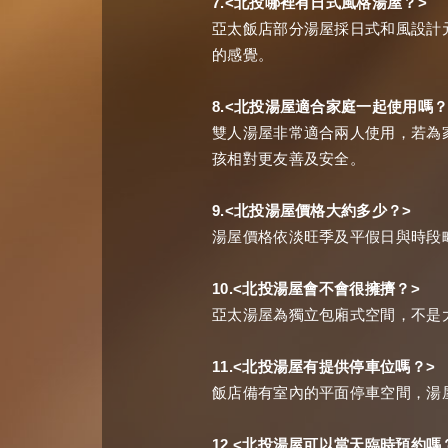
7.<
>
北投哪裡有日式風格湯屋？
亞太飯店部分湯屋採日式和風設計
的感覺。
8.<
北投湯屋適合家庭一起使用嗎
雙人湯屋非常適合兩人使用，若為
孩相對更友善及安全。
9.<
>
北投湯屋價格大約多少？
湯屋價格依淡旺季及平假日與時段
10.<
>
北投湯屋會不會很擁擠？
亞太湯屋為獨立包廂式空間，不是
11.<
>
北投湯屋有提供停車位嗎？
飯店備有室內的平面停車空間，湯
12.<
北投湯屋可以當天臨時預約嗎