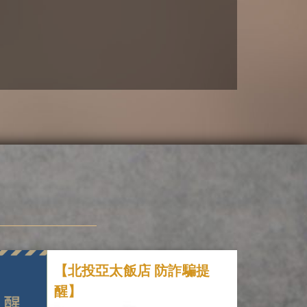
【北投亞太飯店 防詐騙提
醒】