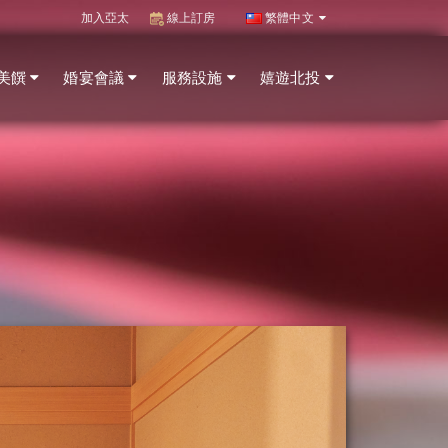
加入亞太
線上訂房
繁體中文
美饌
婚宴會議
服務設施
嬉遊北投