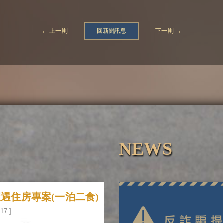
← 上一則
回新聞訊息
下一則 →
NEWS
遇住房專案(一泊二食)
-17 ]