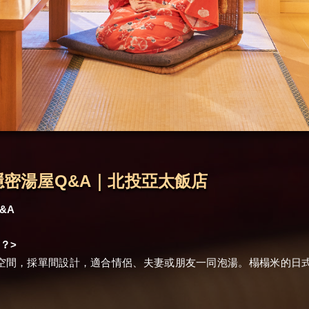
密湯屋Q&A｜北投亞太飯店
&A
>
嗎？
空間，採單間設計，適合情侶、夫妻或朋友一同泡湯。榻榻米的日